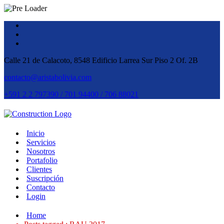
Calle 21 de Calacoto, 8548 Edificio Larrea Sur Piso 2 Of. 2B
contacto@aristabolivia.com
+591 2 2 797390 / 701 94400 / 706 88021
Inicio
Servicios
Nosotros
Portafolio
Clientes
Suscripción
Contacto
Login
Home