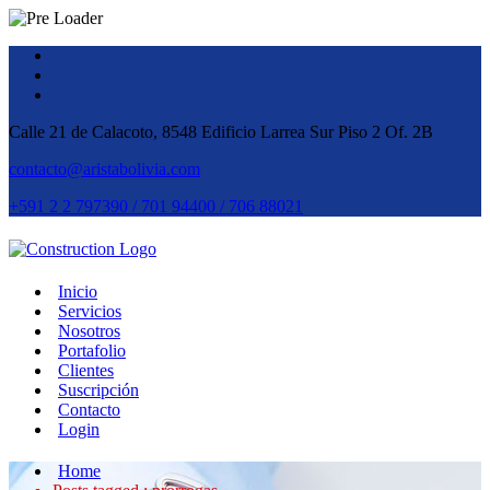
Calle 21 de Calacoto, 8548 Edificio Larrea Sur Piso 2 Of. 2B
contacto@aristabolivia.com
+591 2 2 797390 / 701 94400 / 706 88021
Inicio
Servicios
Nosotros
Portafolio
Clientes
Suscripción
Contacto
Login
Home