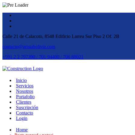
Calle 21 de Calacoto, 8548 Edificio Larrea Sur Piso 2 Of. 2B
contacto@aristabolivia.com
+591 2 2 797390 / 701 94400 / 706 88021
Inicio
Servicios
Nosotros
Portafolio
Clientes
Suscripción
Contacto
Login
Home