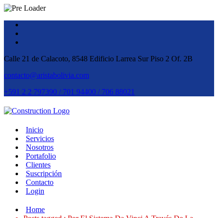
Calle 21 de Calacoto, 8548 Edificio Larrea Sur Piso 2 Of. 2B
contacto@aristabolivia.com
+591 2 2 797390 / 701 94400 / 706 88021
Inicio
Servicios
Nosotros
Portafolio
Clientes
Suscripción
Contacto
Login
Home