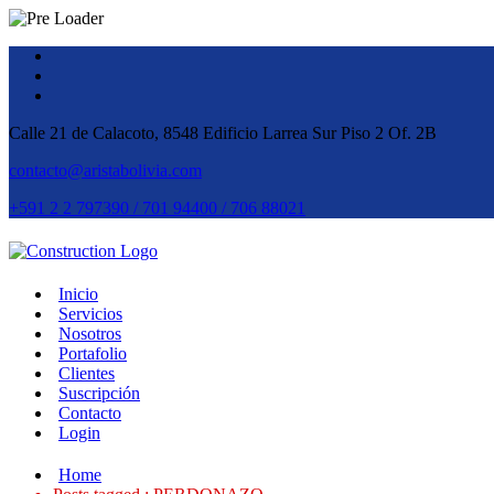
Calle 21 de Calacoto, 8548 Edificio Larrea Sur Piso 2 Of. 2B
contacto@aristabolivia.com
+591 2 2 797390 / 701 94400 / 706 88021
Inicio
Servicios
Nosotros
Portafolio
Clientes
Suscripción
Contacto
Login
Home