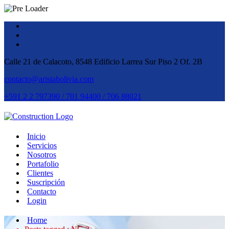
Calle 21 de Calacoto, 8548 Edificio Larrea Sur Piso 2 Of. 2B
contacto@aristabolivia.com
+591 2 2 797390 / 701 94400 / 706 88021
Inicio
Servicios
Nosotros
Portafolio
Clientes
Suscripción
Contacto
Login
Home