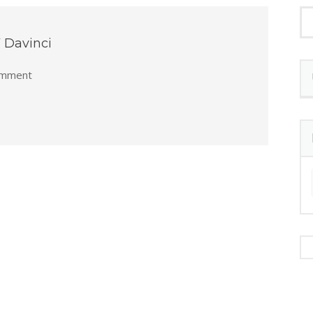
 Davinci
mment