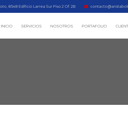
oto, 8548 Edificio Larrea Sur Piso 2 Of. 2B
contacto@aristabol
INICIO
SERVICIOS
NOSOTROS
PORTAFOLIO
CLIEN