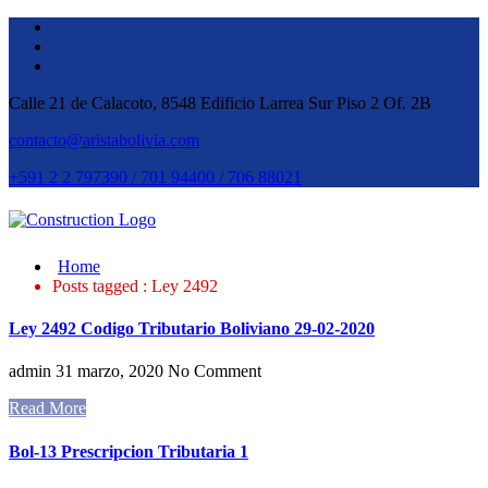
Calle 21 de Calacoto, 8548 Edificio Larrea Sur Piso 2 Of. 2B
contacto@aristabolivia.com
+591 2 2 797390 / 701 94400 / 706 88021
Home
Posts tagged : Ley 2492
Ley 2492 Codigo Tributario Boliviano 29-02-2020
admin
31 marzo, 2020
No Comment
Read More
Bol-13 Prescripcion Tributaria 1