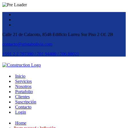
Calle 21 de Calacoto, 8548 Edificio Larrea Sur Piso 2 Of. 2B
contacto@aristabolivia.com
+591 2 2 797390 / 701 94400 / 706 88021
Inicio
Servicios
Nosotros
Portafolio
Clientes
Suscripción
Contacto
Login
Home