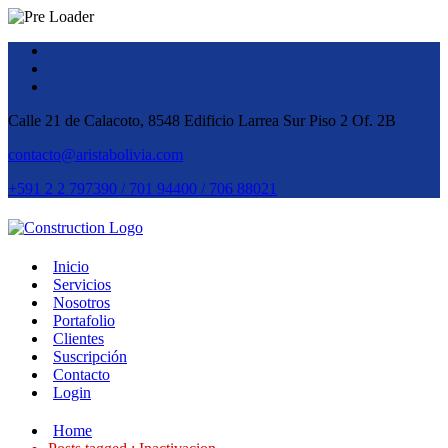
Calle 21 de Calacoto, 8548 Edificio Larrea Sur Piso 2 Of. 2B
contacto@aristabolivia.com
+591 2 2 797390 / 701 94400 / 706 88021
Inicio
Servicios
Nosotros
Portafolio
Clientes
Suscripción
Contacto
Login
Home