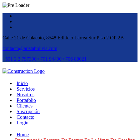
Calle 21 de Calacoto, 8548 Edificio Larrea Sur Piso 2 Of. 2B
contacto@aristabolivia.com
+591 2 2 797390 / 701 94400 / 706 88021
Inicio
Servicios
Nosotros
Portafolio
Clientes
Suscripción
Contacto
Login
Home