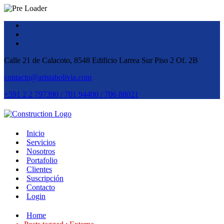
Calle 21 de Calacoto, 8548 Edificio Larrea Sur Piso 2 Of. 2B
contacto@aristabolivia.com
+591 2 2 797390 / 701 94400 / 706 88021
Inicio
Servicios
Nosotros
Portafolio
Clientes
Suscripción
Contacto
Login
Home