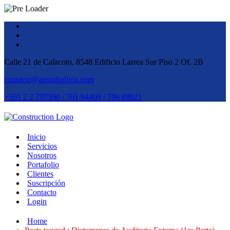
Calle 21 de Calacoto, 8548 Edificio Larrea Sur Piso 2 Of. 2B
contacto@aristabolivia.com
+591 2 2 797390 / 701 94400 / 706 88021
Inicio
Servicios
Nosotros
Portafolio
Clientes
Suscripción
Contacto
Login
Home