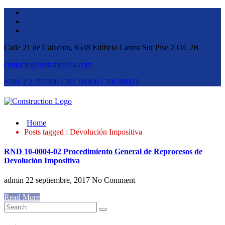
Calle 21 de Calacoto, 8548 Edificio Larrea Sur Piso 2 Of. 2B
contacto@aristabolivia.com
+591 2 2 797390 / 701 94400 / 706 88021
Home
Posts tagged : Devolución Impositiva
RND 10-0004-02 Procedimiento General de Reprocesos de
Devolución Impositiva
admin
22 septiembre, 2017
No Comment
Read More