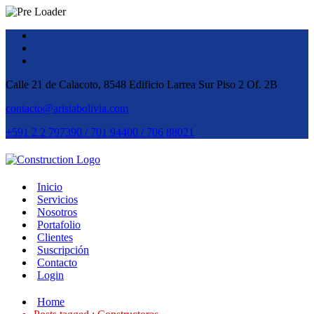
Calle 21 de Calacoto, 8548 Edificio Larrea Sur Piso 2 Of. 2B
contacto@aristabolivia.com
+591 2 2 797390 / 701 94400 / 706 88021
Inicio
Servicios
Nosotros
Portafolio
Clientes
Suscripción
Contacto
Login
Home