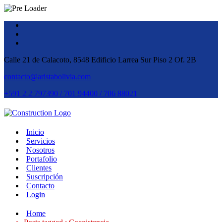
Calle 21 de Calacoto, 8548 Edificio Larrea Sur Piso 2 Of. 2B
contacto@aristabolivia.com
+591 2 2 797390 / 701 94400 / 706 88021
Inicio
Servicios
Nosotros
Portafolio
Clientes
Suscripción
Contacto
Login
Home