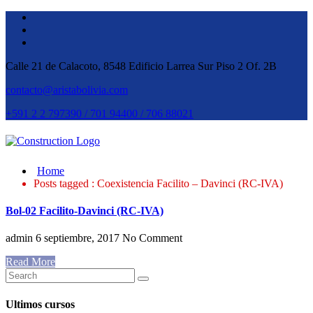
Calle 21 de Calacoto, 8548 Edificio Larrea Sur Piso 2 Of. 2B
contacto@aristabolivia.com
+591 2 2 797390 / 701 94400 / 706 88021
Home
Posts tagged : Coexistencia Facilito – Davinci (RC-IVA)
Bol-02 Facilito-Davinci (RC-IVA)
admin
6 septiembre, 2017
No Comment
Read More
Ultimos cursos