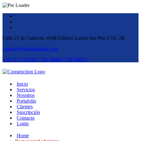
Calle 21 de Calacoto, 8548 Edificio Larrea Sur Piso 2 Of. 2B
contacto@aristabolivia.com
+591 2 2 797390 / 701 94400 / 706 88021
Inicio
Servicios
Nosotros
Portafolio
Clientes
Suscripción
Contacto
Login
Home