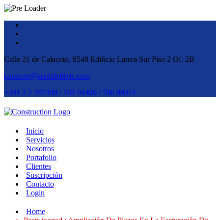
Calle 21 de Calacoto, 8548 Edificio Larrea Sur Piso 2 Of. 2B
contacto@aristabolivia.com
+591 2 2 797390 / 701 94400 / 706 88021
Inicio
Servicios
Nosotros
Portafolio
Clientes
Suscripción
Contacto
Login
Home