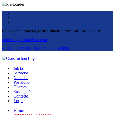
Calle 21 de Calacoto, 8548 Edificio Larrea Sur Piso 2 Of. 2B
contacto@aristabolivia.com
+591 2 2 797390 / 701 94400 / 706 88021
Inicio
Servicios
Nosotros
Portafolio
Clientes
Suscripción
Contacto
Login
Home