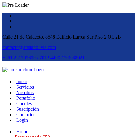
Calle 21 de Calacoto, 8548 Edificio Larrea Sur Piso 2 Of. 2B
contacto@aristabolivia.com
+591 2 2 797390 / 701 94400 / 706 88021
Inicio
Servicios
Nosotros
Portafolio
Clientes
Suscripción
Contacto
Login
Home