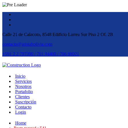
Calle 21 de Calacoto, 8548 Edificio Larrea Sur Piso 2 Of. 2B
contacto@aristabolivia.com
+591 2 2 797390 / 701 94400 / 706 88021
Inicio
Servicios
Nosotros
Portafolio
Clientes
Suscripción
Contacto
Login
Home