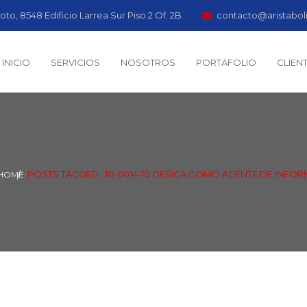
oto, 8548 Edificio Larrea Sur Piso 2 Of. 2B
contacto@aristabol
INICIO
SERVICIOS
NOSOTROS
PORTAFOLIO
CLIEN
POSTS TAGGED : 10-0014-10 DESIGA COMO AGENTE DE INFOR
HOME