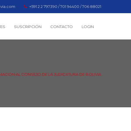
ivia.com
+591 2 2 797390 / 701 94400 / 706 88021
TES
SUSCRIPCIÓN
CONTACTO
LOGIN
MACIÓN AL CONSEJO DE LA JUDICATURA DE BOLIVIA