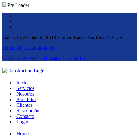
Calle 21 de Calacoto, 8548 Edificio Larrea Sur Piso 2 Of. 2B
contacto@aristabolivia.com
+591 2 2 797390 / 701 94400 / 706 88021
Inicio
Servicios
Nosotros
Portafolio
Clientes
Suscripción
Contacto
Login
Home