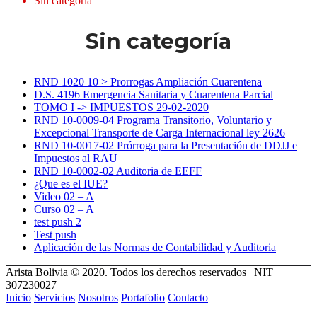
Sin categoría
Sin categoría
RND 1020 10 > Prorrogas Ampliación Cuarentena
D.S. 4196 Emergencia Sanitaria y Cuarentena Parcial
TOMO I -> IMPUESTOS 29-02-2020
RND 10-0009-04 Programa Transitorio, Voluntario y
Excepcional Transporte de Carga Internacional ley 2626
RND 10-0017-02 Prórroga para la Presentación de DDJJ e
Impuestos al RAU
RND 10-0002-02 Auditoria de EEFF
¿Que es el IUE?
Video 02 – A
Curso 02 – A
test push 2
Test push
Aplicación de las Normas de Contabilidad y Auditoria
Arista Bolivia © 2020. Todos los derechos reservados | NIT
307230027
Inicio
Servicios
Nosotros
Portafolio
Contacto