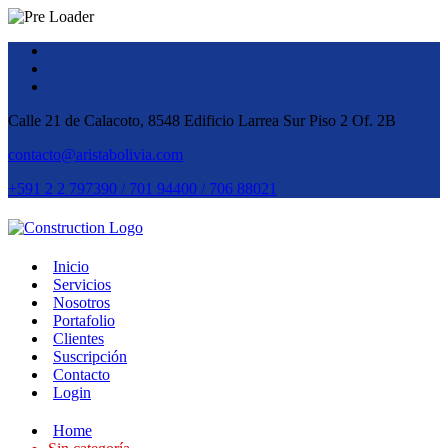
Calle 21 de Calacoto, 8548 Edificio Larrea Sur Piso 2 Of. 2B
contacto@aristabolivia.com
+591 2 2 797390 / 701 94400 / 706 88021
Inicio
Servicios
Nosotros
Portafolio
Clientes
Suscripción
Contacto
Login
Home