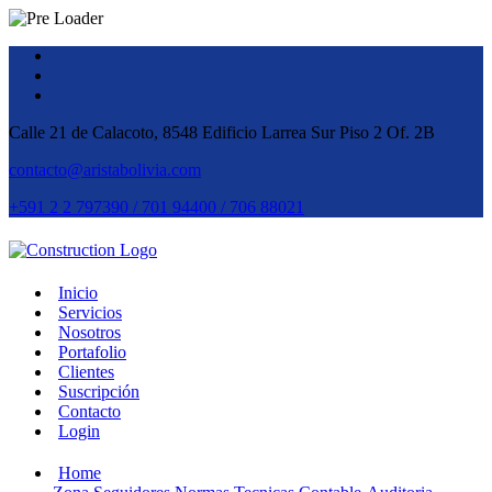
Calle 21 de Calacoto, 8548 Edificio Larrea Sur Piso 2 Of. 2B
contacto@aristabolivia.com
+591 2 2 797390 / 701 94400 / 706 88021
Inicio
Servicios
Nosotros
Portafolio
Clientes
Suscripción
Contacto
Login
Home