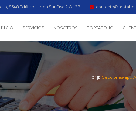
oto, 8548 Edificio Larrea Sur Piso 2 Of. 2B
contacto@aristabol
INICIO
SERVICIOS
NOSOTROS
PORTAFOLIO
CLIEN
Secciones-app A
HOME