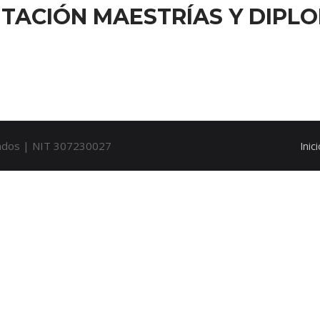
ITACIÓN MAESTRÍAS Y DIPL
rvados | NIT 307230027
Inic