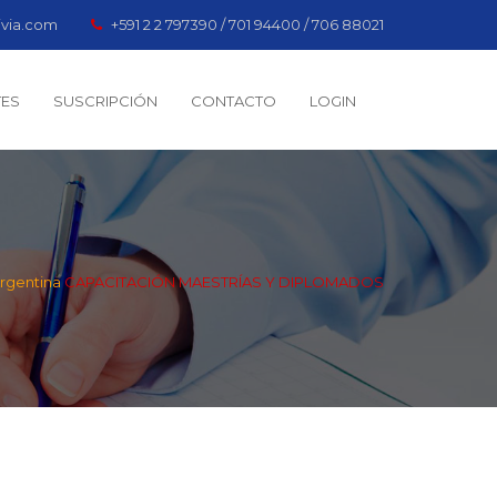
ivia.com
+591 2 2 797390 / 701 94400 / 706 88021
TES
SUSCRIPCIÓN
CONTACTO
LOGIN
rgentina
CAPACITACIÓN MAESTRÍAS Y DIPLOMADOS