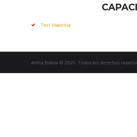
CAPAC
Test Maestria
Arista Bolivia © 2020. Todos los derechos rese