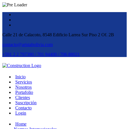
Calle 21 de Calacoto, 8548 Edificio Larrea Sur Piso 2 Of. 2B
contacto@aristabolivia.com
+591 2 2 797390 / 701 94400 / 706 88021
Inicio
Servicios
Nosotros
Portafolio
Clientes
Suscripción
Contacto
Login
Home