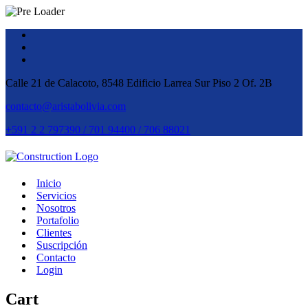
Calle 21 de Calacoto, 8548 Edificio Larrea Sur Piso 2 Of. 2B
contacto@aristabolivia.com
+591 2 2 797390 / 701 94400 / 706 88021
Inicio
Servicios
Nosotros
Portafolio
Clientes
Suscripción
Contacto
Login
Cart