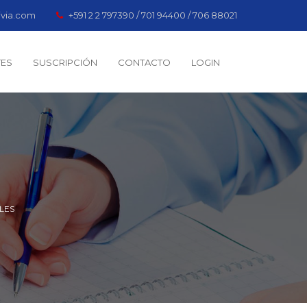
ivia.com
+591 2 2 797390 / 701 94400 / 706 88021
TES
SUSCRIPCIÓN
CONTACTO
LOGIN
LES