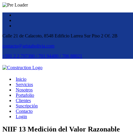
Calle 21 de Calacoto, 8548 Edificio Larrea Sur Piso 2 Of. 2B
contacto@aristabolivia.com
+591 2 2 797390 / 701 94400 / 706 88021
Inicio
Servicios
Nosotros
Portafolio
Clientes
Suscripción
Contacto
Login
NIIF 13 Medición del Valor Razonable