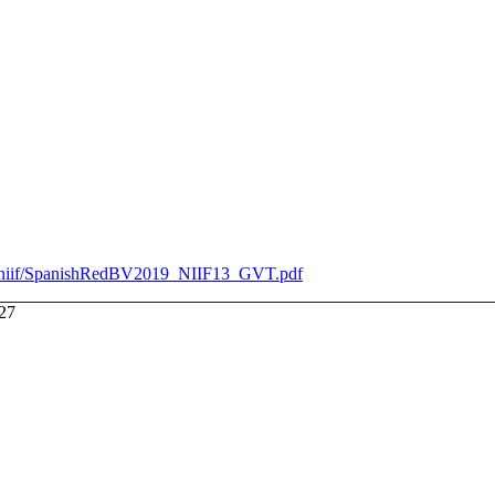
es/niif/SpanishRedBV2019_NIIF13_GVT.pdf
027